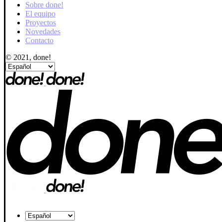
Sobre done!
El equipo
Proyectos
Novedades
Contacto
© 2021, done!