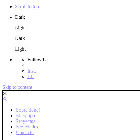
Scroll to top
Dark
Light
Dark
Light
Follow Us
–
Inst.
Lk.
Skip to content
Sobre done!
El equipo
Proyectos
Novedades
Contacto